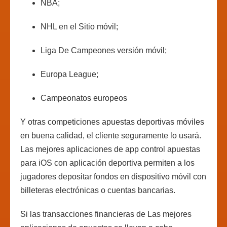
NBA;
NHL en el Sitio móvil;
Liga De Campeones versión móvil;
Europa League;
Campeonatos europeos
Y otras competiciones apuestas deportivas móviles
en buena calidad, el cliente seguramente lo usará.
Las mejores aplicaciones de app control apuestas
para iOS con aplicación deportiva permiten a los
jugadores depositar fondos en dispositivo móvil con
billeteras electrónicas o cuentas bancarias.
Si las transacciones financieras de Las mejores