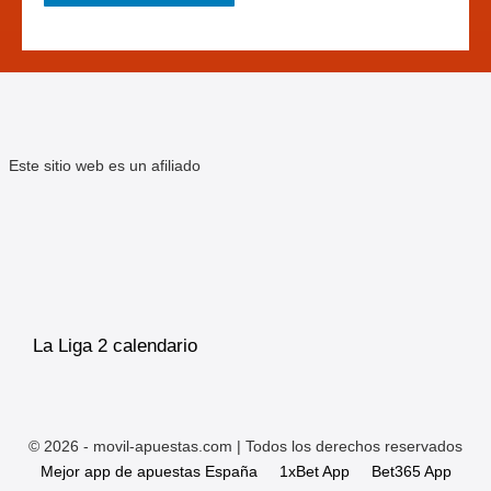
Este sitio web es un afiliado
La Liga 2 calendario
© 2026 - movil-apuestas.com | Todos los derechos reservados
Mejor app de apuestas España
1xBet App
Bet365 App