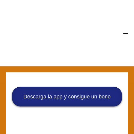
Skip
to
content
Men
Tog
Descarga la app y consigue un bono