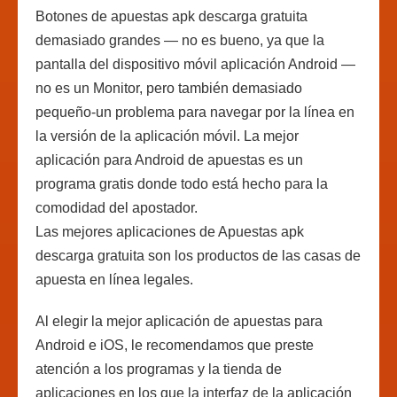
Botones de apuestas apk descarga gratuita
demasiado grandes — no es bueno, ya que la
pantalla del dispositivo móvil aplicación Android —
no es un Monitor, pero también demasiado
pequeño-un problema para navegar por la línea en
la versión de la aplicación móvil. La mejor
aplicación para Android de apuestas es un
programa gratis donde todo está hecho para la
comodidad del apostador.
Las mejores aplicaciones de Apuestas apk
descarga gratuita son los productos de las casas de
apuesta en línea legales.
Al elegir la mejor aplicación de apuestas para
Android e iOS, le recomendamos que preste
atención a los programas y la tienda de
aplicaciones en los que la interfaz de la aplicación