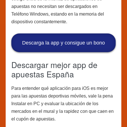
apuestas no necesitan ser descargados en
Teléfono Windows, estando en la memoria del
dispositivo constantemente.
Descarga la app y consigue un bono
Descargar mejor app de
apuestas España
Para entender qué aplicación para iOS es mejor
para las apuestas deportivas móviles, vale la pena
Instalar en PC y evaluar la ubicación de los
mercados en el mural y la rapidez con que caen en
el cupón de apuestas.