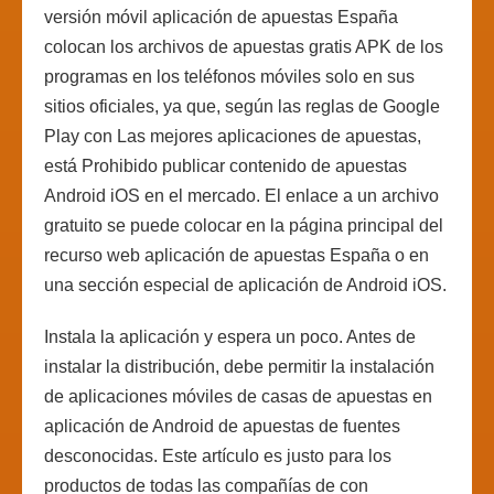
versión móvil aplicación de apuestas España
colocan los archivos de apuestas gratis APK de los
programas en los teléfonos móviles solo en sus
sitios oficiales, ya que, según las reglas de Google
Play con Las mejores aplicaciones de apuestas,
está Prohibido publicar contenido de apuestas
Android iOS en el mercado. El enlace a un archivo
gratuito se puede colocar en la página principal del
recurso web aplicación de apuestas España o en
una sección especial de aplicación de Android iOS.
Instala la aplicación y espera un poco. Antes de
instalar la distribución, debe permitir la instalación
de aplicaciones móviles de casas de apuestas en
aplicación de Android de apuestas de fuentes
desconocidas. Este artículo es justo para los
productos de todas las compañías de con